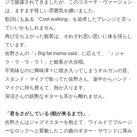
ジで披露されてきましたが、このコヨーテ・ヴァージョン
は、ますます怪しい雰囲気を纏いました。
歌詞にもある「Cool walking」を追求したアレンジと言っ
ていいかもしれません。
再び立ち上がった観客は、それぞれ思い思いに体を揺らし
ています。
佐野さんの「♪ Big fat mama said」に応えて、「♪ シャ
ラ・ラ・ラ・ラ！」と観客が大合唱。
不気味なのに興味津々に聴き入ってしまうオルガンの音。
スタンド・マイクで歌ってた佐野さん、途中からハンド・
マイクに持ち替えて、熱が入ります。
深沼さんの妖艶なギターも耳から離れません。
「君をさがしている (朝が来るまで)」
。
佐野さんはジャズマスターを抱えて、ワイルドでブルージ
ーなロックへと変貌したこの曲のギター・サウンドに厚み