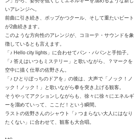
ン」から、姿勢を低くしてエネルギーを溜めるような新し
いアレンジへ。
前曲に引き続き、ポップかつクール、そして重たいビート
が2曲続きます。
このような方向性のアレンジが、コヨーテ・サウンドを象
徴しているとも言えます。
「♪ Hello city lights」に合わせてパン・パパンと手拍子。
「♪ 答えはいつもミステリー」と歌いながら、？マークを
空中に描く仕草の佐野さん。
「♪ ひとりぼっちのドアを」の後は、大声で「ノック！ノ
ック！ノック！」と歌いながら拳を突き上げる観客。
そうやってアクションしながらも、徐々に徐々にエネルギ
ーを溜めていって、ここだ！という瞬間。
ラストの佐野さんのシャウト「♪ つまらない大人にはなり
たくない」に合わせて、観客も大合唱。