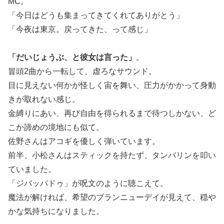
MC。
「今日はどうも集まってきてくれてありがとう」
「今夜は東京。戻ってきた、って感じ」
「だいじょうぶ、と彼女は言った」
。
冒頭2曲から一転して、虚ろなサウンド。
目に見えない何かが怪しく宙を舞い、圧力がかかって身動
きが取れない感じ。
金縛りにあい、再び自由を得られるまで待つしかない、ど
こか諦めの境地にも似て。
佐野さんはアコギを優しく弾いています。
前半、小松さんはスティックを持たず、タンバリンを叩い
ていました。
「ジバッパドゥ」が呪文のように聴こえて。
魔法が解ければ、希望のブランニューデイが見えて、穏や
かな気持ちになりました。