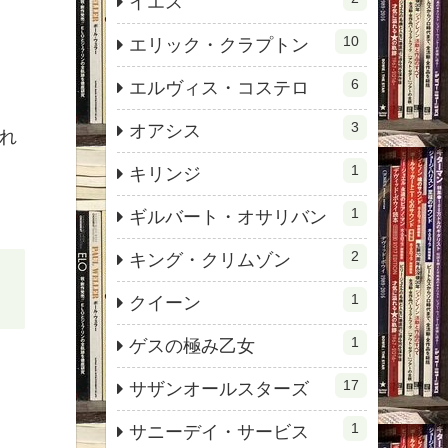
イエス
10
エリック・クラプトン
6
エルヴィス・コステロ
3
オアシス
れ
1
キリンジ
1
ギルバート・オサリバン
2
キング・クリムゾン
1
クイーン
1
ゲスの極み乙女
17
サザンオールスターズ
1
サニーデイ・サービス