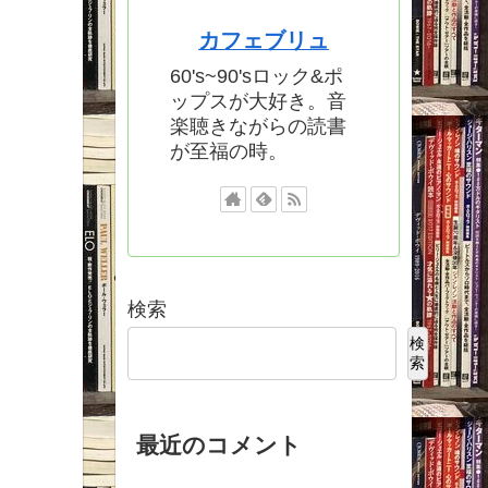
カフェブリュ
60's~90'sロック&ポ
ップスが大好き。音
楽聴きながらの読書
が至福の時。
検索
検
索
最近のコメント