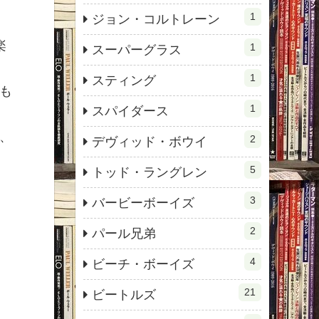
1
ジョン・コルトレーン
楽
1
スーパーグラス
1
スティング
も
1
スパイダース
、
2
デヴィッド・ボウイ
5
トッド・ラングレン
3
バービーボーイズ
2
パール兄弟
4
ビーチ・ボーイズ
21
ビートルズ