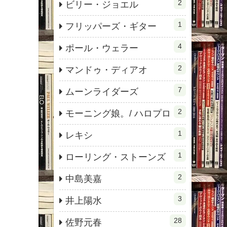
2
ビリー・ジョエル
1
フリッパーズ・ギター
4
ポール・ウェラー
2
マンドゥ・ディアオ
7
ムーンライダーズ
2
モーニング娘。/ ハロプロ
1
レキシ
1
ローリング・ストーンズ
2
中島美嘉
3
井上陽水
28
佐野元春