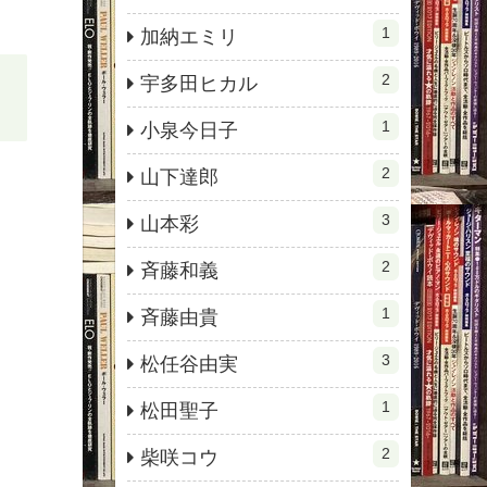
1
加納エミリ
2
宇多田ヒカル
1
小泉今日子
2
山下達郎
3
山本彩
2
斉藤和義
1
斉藤由貴
3
松任谷由実
1
松田聖子
2
柴咲コウ