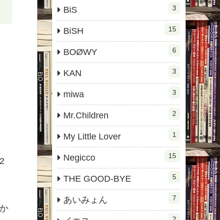
3
BiS
15
BiSH
6
BOØWY
3
KAN
3
miwa
2
Mr.Children
1
My Little Lover
15
Negicco
2
5
THE GOOD-BYE
7
あいみょん
か
2