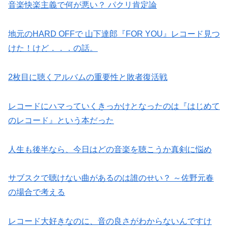
音楽快楽主義で何が悪い？ パクリ肯定論
地元のHARD OFFで 山下達郎『FOR YOU』レコード見つ
けた！けど．．．の話。
2枚目に聴くアルバムの重要性と敗者復活戦
レコードにハマっていくきっかけとなったのは『はじめて
のレコード』という本だった
人生も後半なら、今日はどの音楽を聴こうか真剣に悩め
サブスクで聴けない曲があるのは誰のせい？ ～佐野元春
の場合で考える
レコード大好きなのに、音の良さがわからないんですけ