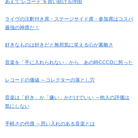
あえて”レコード”を買い続ける理由
ライヴの注釈付き席・ステージサイド席・参加席はコスパ
最強の神席だ！
好きなものは好きだと無邪気に笑える心が素敵さ
音楽を「手に入れられない」から、あの時CCCDに怒った
レコードの価値 ～コレクターの落とし穴
音楽は「好き」か「嫌い」かだけでいい ～他人の評価は
気にしない
手軽さの代償 ～思い入れのある音楽とは