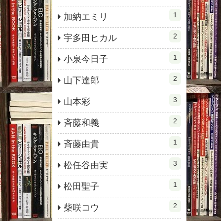
1
加納エミリ
2
宇多田ヒカル
1
小泉今日子
2
山下達郎
3
山本彩
2
斉藤和義
1
斉藤由貴
3
松任谷由実
1
松田聖子
2
柴咲コウ