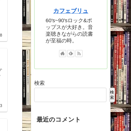
カフェブリュ
60's~90'sロック&ポ
ップスが大好き。音
楽聴きながらの読書
18
が至福の時。
か
ら
検索
検
索
13
最近のコメント