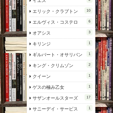
イエス
10
エリック・クラプトン
6
エルヴィス・コステロ
3
オアシス
1
キリンジ
1
ギルバート・オサリバン
2
キング・クリムゾン
1
クイーン
1
ゲスの極み乙女
17
サザンオールスターズ
1
サニーデイ・サービス