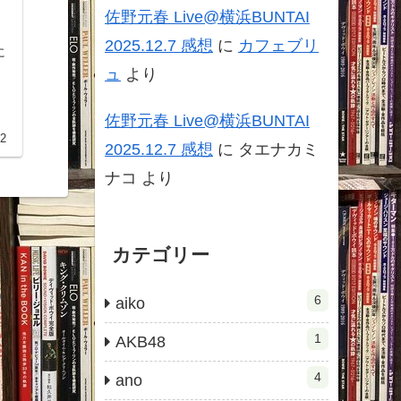
佐野元春 Live@横浜BUNTAI
2025.12.7 感想
に
カフェブリ
ュ
より
佐野元春 Live@横浜BUNTAI
02
2025.12.7 感想
に
タエナカミ
ナコ
より
カテゴリー
6
aiko
1
AKB48
4
ano