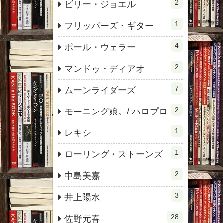
2
ビリー・ジョエル
1
フリッパーズ・ギター
4
ポール・ウェラー
2
マンドゥ・ディアオ
7
ムーンライダーズ
2
モーニング娘。/ ハロプロ
1
レキシ
1
ローリング・ストーンズ
2
中島美嘉
3
井上陽水
28
佐野元春