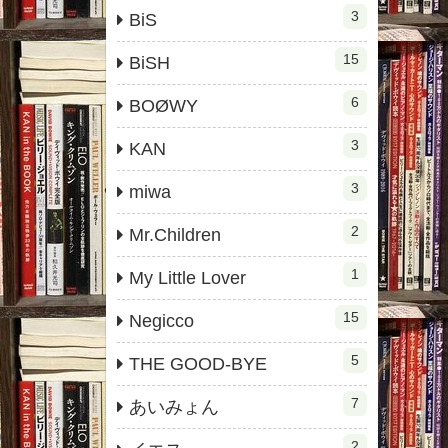
3
BiS
15
BiSH
6
BOØWY
3
KAN
3
miwa
2
Mr.Children
1
My Little Lover
15
Negicco
5
THE GOOD-BYE
7
あいみょん
2