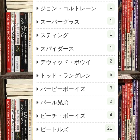
1
ジョン・コルトレーン
1
スーパーグラス
1
スティング
1
スパイダース
2
デヴィッド・ボウイ
5
トッド・ラングレン
3
バービーボーイズ
2
パール兄弟
4
ビーチ・ボーイズ
21
ビートルズ