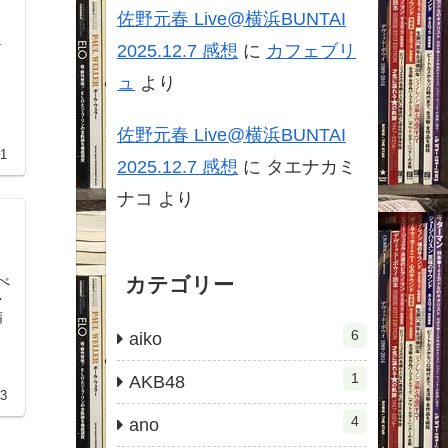
佐野元春 Live@横浜BUNTAI
2025.12.7 感想
に
カフェブリ
ュ
より
佐野元春 Live@横浜BUNTAI
31
2025.12.7 感想
に
タエナカミ
ナコ
より
カテゴリー
精
6
aiko
1
AKB48
23
4
ano