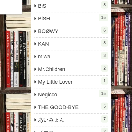
3
BiS
15
BiSH
6
BOØWY
3
KAN
3
miwa
2
Mr.Children
1
My Little Lover
15
Negicco
5
THE GOOD-BYE
7
あいみょん
2