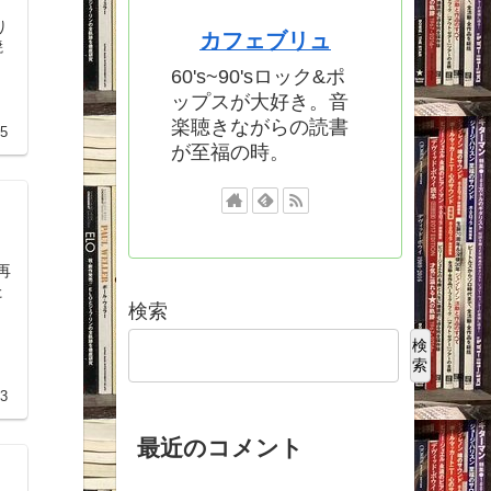
カフェブリュ
焼
60's~90'sロック&ポ
ップスが大好き。音
楽聴きながらの読書
15
が至福の時。
検索
検
索
13
最近のコメント