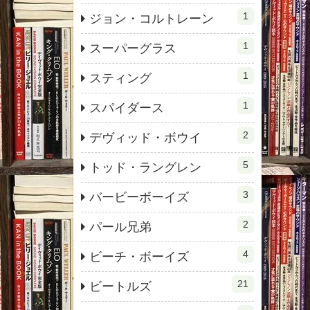
1
ジョン・コルトレーン
1
スーパーグラス
1
スティング
1
スパイダース
2
デヴィッド・ボウイ
5
トッド・ラングレン
3
バービーボーイズ
2
パール兄弟
4
ビーチ・ボーイズ
21
ビートルズ