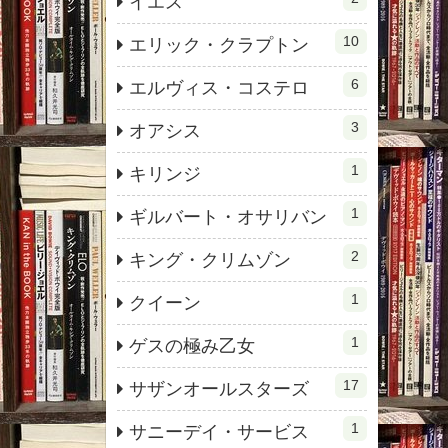
イエス
10
エリック・クラプトン
6
エルヴィス・コステロ
3
オアシス
1
キリンジ
1
ギルバート・オサリバン
2
キング・クリムゾン
1
クイーン
1
ゲスの極み乙女
17
サザンオールスターズ
1
サニーデイ・サービス