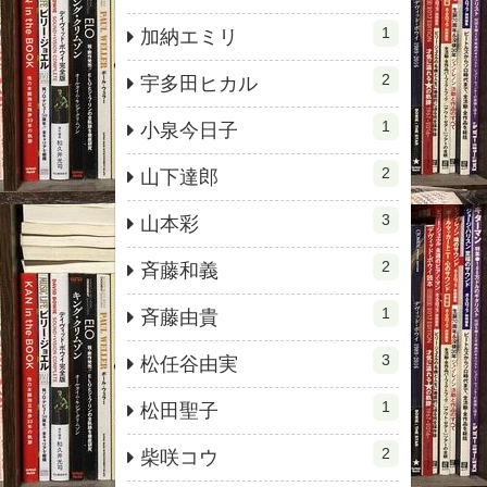
1
加納エミリ
2
宇多田ヒカル
1
小泉今日子
2
山下達郎
3
山本彩
2
斉藤和義
1
斉藤由貴
3
松任谷由実
1
松田聖子
2
柴咲コウ