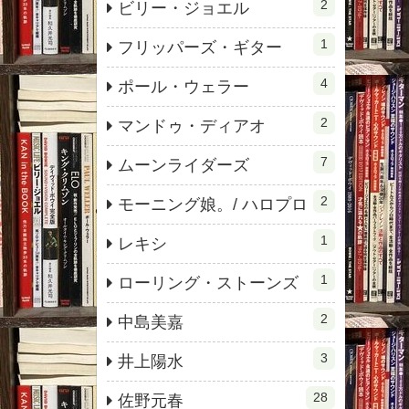
2
ビリー・ジョエル
1
フリッパーズ・ギター
4
ポール・ウェラー
2
マンドゥ・ディアオ
7
ムーンライダーズ
2
モーニング娘。/ ハロプロ
1
レキシ
1
ローリング・ストーンズ
2
中島美嘉
3
井上陽水
28
佐野元春