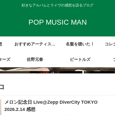
好きなアルバムとライヴの感想を語るブログ
POP MUSIC MAN
想
おすすめアーティスト
名盤を聴いた！
コレ
ターズ
アルバム・レビュー集
佐野元春
ビートルズ
ロ
メロン記念日 Live@Zepp DiverCity TOKYO
2026.2.14 感想