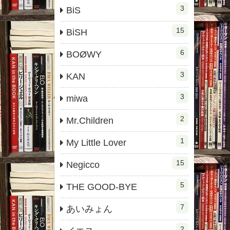
3
BiS
15
BiSH
6
BOØWY
3
KAN
3
miwa
2
Mr.Children
1
My Little Lover
15
Negicco
5
THE GOOD-BYE
7
あいみょん
2