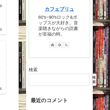
カフェブリュ
60's~90'sロック&ポ
ップスが大好き。音
楽聴きながらの読書
20
が至福の時。
検索
て
検
索
26
最近のコメント