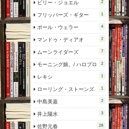
2
ビリー・ジョエル
1
フリッパーズ・ギター
4
ポール・ウェラー
2
マンドゥ・ディアオ
7
ムーンライダーズ
2
モーニング娘。/ ハロプロ
1
レキシ
1
ローリング・ストーンズ
2
中島美嘉
3
井上陽水
28
佐野元春