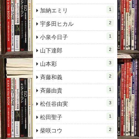
1
加納エミリ
2
宇多田ヒカル
1
小泉今日子
2
山下達郎
3
山本彩
2
斉藤和義
1
斉藤由貴
3
松任谷由実
1
松田聖子
2
柴咲コウ