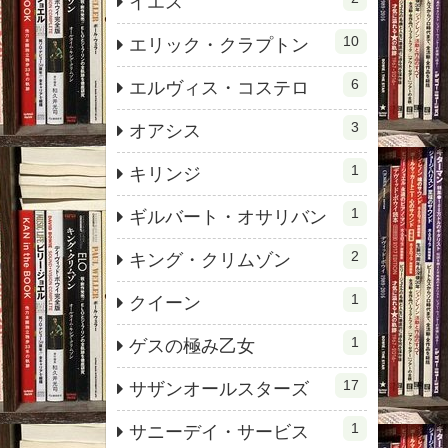
イエス
10
エリック・クラプトン
6
エルヴィス・コステロ
3
オアシス
1
キリンジ
1
ギルバート・オサリバン
2
キング・クリムゾン
1
クイーン
1
ゲスの極み乙女
17
サザンオールスターズ
1
サニーデイ・サービス