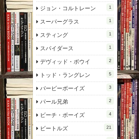
1
ジョン・コルトレーン
1
スーパーグラス
1
スティング
1
スパイダース
2
デヴィッド・ボウイ
5
トッド・ラングレン
3
バービーボーイズ
2
パール兄弟
4
ビーチ・ボーイズ
21
ビートルズ