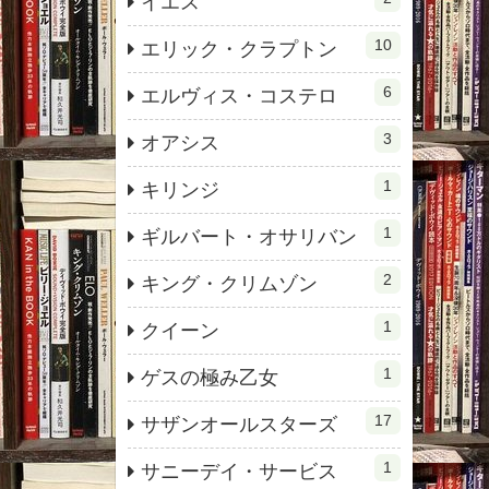
イエス
10
エリック・クラプトン
6
エルヴィス・コステロ
3
オアシス
1
キリンジ
1
ギルバート・オサリバン
2
キング・クリムゾン
1
クイーン
1
ゲスの極み乙女
17
サザンオールスターズ
1
サニーデイ・サービス