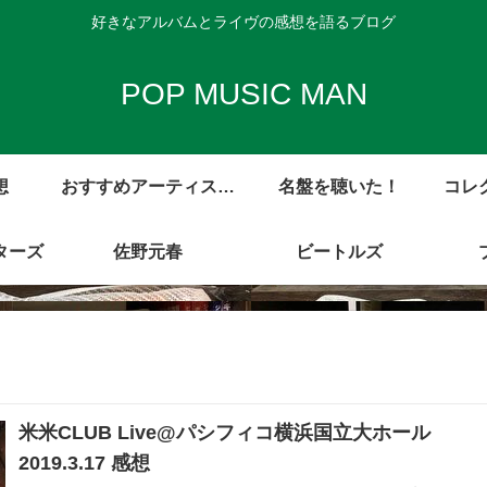
好きなアルバムとライヴの感想を語るブログ
POP MUSIC MAN
想
おすすめアーティスト
名盤を聴いた！
コレ
ターズ
アルバム・レビュー集
佐野元春
ビートルズ
米米CLUB Live@パシフィコ横浜国立大ホール
2019.3.17 感想