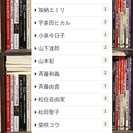
1
加納エミリ
2
宇多田ヒカル
1
小泉今日子
2
山下達郎
3
山本彩
2
斉藤和義
1
斉藤由貴
3
松任谷由実
1
松田聖子
2
柴咲コウ