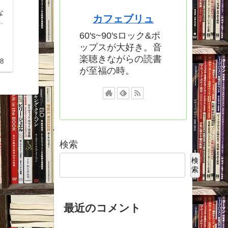
カフェブリュ
.
60's~90'sロック&ポ
ップスが大好き。音
楽聴きながらの読書
18
が至福の時。
検索
検
索
最近のコメント