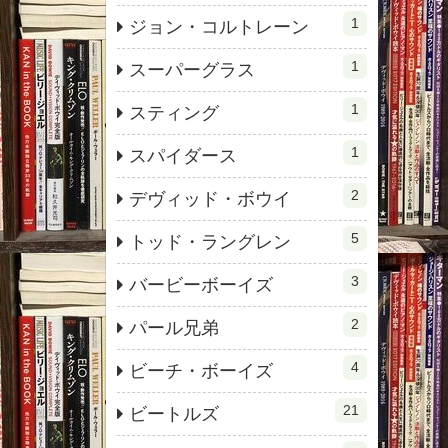
1
ジョン・コルトレーン
1
スーパーグラス
1
スティング
1
スパイダース
2
デヴィッド・ボウイ
5
トッド・ラングレン
3
バービーボーイズ
2
パール兄弟
4
ビーチ・ボーイズ
21
ビートルズ