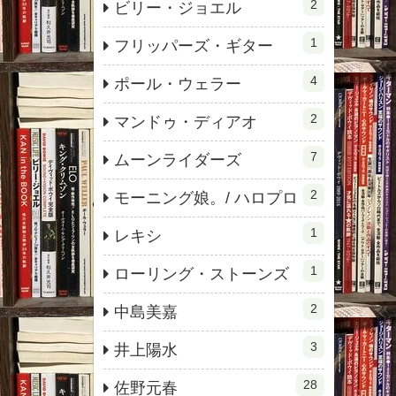
2
ビリー・ジョエル
1
フリッパーズ・ギター
4
ポール・ウェラー
2
マンドゥ・ディアオ
7
ムーンライダーズ
2
モーニング娘。/ ハロプロ
1
レキシ
1
ローリング・ストーンズ
2
中島美嘉
3
井上陽水
28
佐野元春