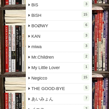
3
BiS
15
BiSH
6
BOØWY
3
KAN
3
miwa
2
Mr.Children
1
My Little Lover
15
Negicco
5
THE GOOD-BYE
7
あいみょん
2