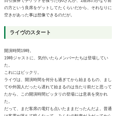
日引換券でチケットを獲ったryoさんが、1階席のかなり前
の方という良席をゲットしてたくらいだから、それなりに
空きがあった事は想像できるのだが。
ライヴのスタート
開演時間19時。
19時ジャストに、気付いたらメンバーたちは登場してい
た。
これにはビックリ。
ライヴは、開演時間を何分も過ぎてから始まるもの、まし
てや外国人だったら遅れて始まるのは当たり前だと思って
たから、この開演時間ピッタリの登場には意表を突かれ
た。
だって、まだ客席の電灯も点いたままだったんだよ。普通
は客電が落ちて暗くなって、みんなの歓声が上がってから