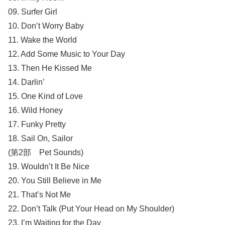
09. Surfer Girl
10. Don’t Worry Baby
11. Wake the World
12. Add Some Music to Your Day
13. Then He Kissed Me
14. Darlin’
15. One Kind of Love
16. Wild Honey
17. Funky Pretty
18. Sail On, Sailor
(第2部 Pet Sounds)
19. Wouldn’t It Be Nice
20. You Still Believe in Me
21. That’s Not Me
22. Don’t Talk (Put Your Head on My Shoulder)
23. I’m Waiting for the Day