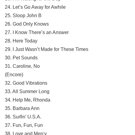
24. Let’s Go Away for Awhile
25. Sloop John B
26. God Only Knows
27. I Know There’s an Answer
28. Here Today
29. I Just Wasn’t Made for These Times
30. Pet Sounds
31. Caroline, No
(Encore)
32. Good Vibrations
33. All Summer Long
34. Help Me, Rhonda
35. Barbara Ann
36. Surfin’ U.S.A.
37. Fun, Fun, Fun
38. Love and Mercy