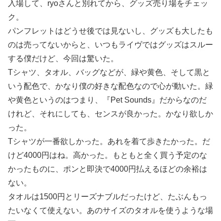
入場して、ryoさんと別れてから、グッズ売り場をチェッ
ク。
パンフレットはどうせ後では見ないし、グッズも大したも
のは売ってないからと、いつもライヴではグッズはスルー
する僕だけど、今回は驚いた。
Tシャツ、タオル、バッグなどが、緑や黄色、そして黒と
いう配色で、かなり僕の好きな配色なので心が動いた。緑
や黄色というのはつまり、『Pet Sounds』だからなのだ
けれど、それにしても、センスが良かった。かなり欲しか
った。
Tシャツが一番欲しかった。あれを着て歩きたかった。だ
けど4000円はね。高かった。もともと全く買う予定のな
かったものに、ポンと即決で4000円払えるほどの余裕は
ない。
タオルは1500円とリーズナブルだったけど、たぶんもっ
たいなくて使えない。あのサイズのタオルを使うような場