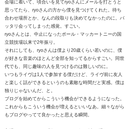
会場に着いて、頃合いを見てryoさんにメールを打とうと
思ってたら、ryoさんの方から僕を見つけてくれた。待ち
合わせ場所とか、なんの段取りも決めてなかったのに。バ
ッタリ会ってしまった感覚。すごい。
ryoさんとは、中止になったポール・マッカートニーの国
立競技場以来で2年振り。
それにしても、ryoさんは僕より20歳くらい若いのに、僕
が好きな音楽のほとんど全部を知ってるからすごい。同世
代でも、同じ趣味の人を見つけるのは難しいのに。
いつもライヴは1人で参加する僕だけど、ライヴ前に友人
と楽しく話ができるというのも素敵な時間だと実感。僕は
独りじゃないんだ、と。
ブログを始めてからこういう機会ができるようになった。
これからもこういう機会が増えるといいなあ。細々ながら
もブログやってて良かったと思える瞬間。