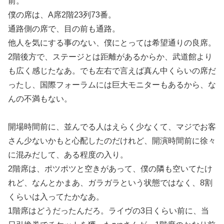
前。
僕の席は、A席2階23列73番。
通路側の席で、目の前も通路。
他人を気にする事のない、僕にとっては希望通りの良席。
2階後方で、ステージとは距離があるからか、武道館より
も広く感じたなあ。でも左右で言えば真ん中くらいの席だ
ったし、国際フォーラムには巨大モニターもあるから、な
んの不満もない。
開場時間前に、並んでる人はえらく少なくて、マジでお客
さん少ないかもと心配したのだけれど、開演時間前に徐々
に混みだして、ある程度の入り。
2階席は、ポツポツと空きがあって、僕の隣も空いてたけ
れど、なんとかまあ、ガラガラという状態ではなく、8割
くらいは入ってたかなあ。
1階席はどうだったんだろ。ライヴの3日くらい前に、当