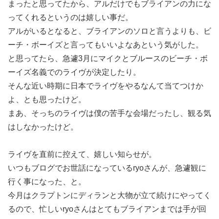
まったと思ってたから、アルだけでもブライアンの力にな
ってくれるというのは嬉しい事だ。
アルがいるとなると、ブライアンのソロと言うよりも、ビ
ーチ・ボーイズと言ってもいいよなあという気がした。
と思ってたら、急遽3月にマイクとブルースのビーチ・ボ
ーイズ名義でのライヴが決定したり。
そんな近い時期に日本でライヴをやるなんて当てつけか
よ、とも思ったけど。
まあ、そっちのライヴは僕の苦手な会場だったし、観る気
はしなかったけど。
ライヴを直前に控えて、嬉しい知らせが。
いつもブログでお世話になっているryoさんが、急遽観に
行く事になった、と。
今月はクラプトンにディランと大物が立て続けにやってく
るので、忙しいryoさんはとてもブライアンまでは手が回