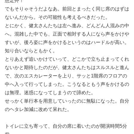
想定外！
でもそりゃそうだよなあ。前回とまったく同じ席のはずは
ないんだから。その可能性も考えるべきだった。
とにかく、健太さんたちは左へ進み、どんどん人混みの中
へ。混雑した中でも、正面で相対する人になら声をかけや
すいが、後ろ姿に声をかけるというのはハードルが高い。
知り合いならともかく。
とりあえず追いかけていって、どこかで立ち止まってくれ
ないかと期待したのだが、健太さんたちはスルスルと進ん
で、次のエスカレーターを上り、サッと1階席のフロアの
中へ入って行ってしまった。こうなるともう声をかけるの
は無理。迷惑になってしまうので諦めた。
せっかく単行本を用意していったのに無駄になった。自分
のヘタレ加減に改めて呆れた。
トイレに立ち寄って、自分の席に着いたのが開演時間5分