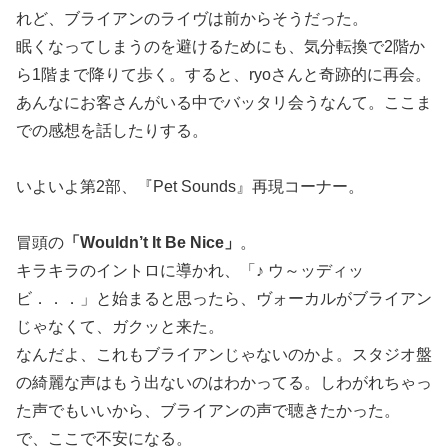
れど、ブライアンのライヴは前からそうだった。
眠くなってしまうのを避けるためにも、気分転換で2階か
ら1階まで降りて歩く。すると、ryoさんと奇跡的に再会。
あんなにお客さんがいる中でバッタリ会うなんて。ここま
での感想を話したりする。
いよいよ第2部、『Pet Sounds』再現コーナー。
冒頭の
「Wouldn’t It Be Nice」
。
キラキラのイントロに導かれ、「♪ ウ～ッディッ
ビ．．．」と始まると思ったら、ヴォーカルがブライアン
じゃなくて、ガクッと来た。
なんだよ、これもブライアンじゃないのかよ。スタジオ盤
の綺麗な声はもう出ないのはわかってる。しわがれちゃっ
た声でもいいから、ブライアンの声で聴きたかった。
で、ここで不安になる。