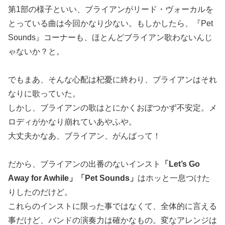
第1部の様子といい、ブライアンがリード・ヴォーカルを
とっている曲は今回かなり少ない。もしかしたら、『Pet
Sounds』コーナーも、ほとんどブライアン歌わないんじ
ゃないか？と。
でもまあ、そんな心配は杞憂に終わり、ブライアンはそれ
なりに歌っていた。
しかし、ブライアンの歌はとにかくおぼつかず不安定。メ
ロディがかなり崩れていあやふや。
大丈夫かなあ、ブライアン、がんばって！
だから、ブライアンの出番のないインスト
「Let’s Go
Away for Awhile」「Pet Sounds」
はホッと一息つけた
りしたのだけど。
これらのインストに限った事ではなくて、全体的に言える
事だけど、バンドの演奏力は確かなもの。変なアレンジは