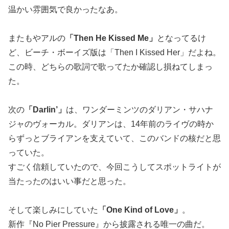
温かい雰囲気で良かったなあ。
またもやアルの
「Then He Kissed Me」
となってるけ
ど、ビーチ・ボーイズ版は「Then I Kissed Her」だよね。
この時、どちらの歌詞で歌ってたか確認し損ねてしまっ
た。
次の
「Darlin’」
は、ワンダーミンツのダリアン・サハナ
ジャのヴォーカル。ダリアンは、14年前のライヴの時か
らずっとブライアンを支えていて、このバンドの核だと思
っていた。
すごく信頼していたので、今回こうしてスポットライトが
当たったのはいい事だと思った。
そして楽しみにしていた
「One Kind of Love」
。
新作『No Pier Pressure』から披露される唯一の曲だ。