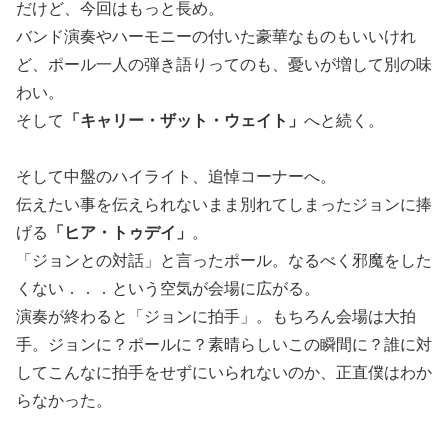
だけど、今回はもっと長め。
バンド演奏やハーモニーの付いた豪華なものもいいけれ
ど、ポール一人の弾き語りってのも、憂いが増して別の味
わい。
そして
「キャリー・ザット・ウェイト」
へと続く。
そして中盤のハイライト、追悼コーナーへ。
伝えたい事を伝えられないまま別れてしまったジョンに捧
げる
「ヒア・トゥデイ」
。
「ジョンとの対話」と言ったポール。なるべく邪魔をした
くない．．．という空気が会場に広がる。
演奏が終わると「ジョンに拍手」。もちろん会場は大拍
手。ジョンに？ポールに？素晴らしいこの瞬間に？誰に対
してこんなに拍手をせずにいられないのか、正直僕はわか
らなかった。