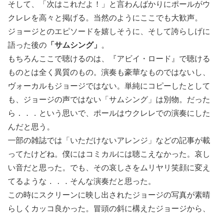
そして、「次はこれだよ！」と言わんばかりにポールがウ
クレレを高々と掲げる。当然のようにここでも大歓声。
ジョージとのエピソードを嬉しそうに、そして誇らしげに
語った後の
「サムシング」
。
もちろんここで聴けるのは、『アビイ・ロード』で聴ける
ものとは全く異質のもの。演奏も豪華なものではないし、
ヴォーカルもジョージではない。単純にコピーしたとして
も、ジョージの声ではない「サムシング」は別物。だった
ら．．．という思いで、ポールはウクレレでの演奏にした
んだと思う。
一部の雑誌では「いただけないアレンジ」などの記事が載
ってたけどね。僕にはコミカルには聴こえなかった。哀し
い音だと思った。でも、その哀しさをムリヤリ笑顔に変え
てるような．．．そんな演奏だと思った。
この時にスクリーンに映し出されたジョージの写真が素晴
らしくカッコ良かった。冒頭の斜に構えたジョージから、