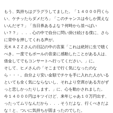
もう、気持ちはグラグラしてました。「１４０００円くら
い、ケチッたらダメだろ」「このチャンスは今しか買えな
いんだぞ？」「当日券あるよな？何時から並べばい
い？？」．．．心の中で自分に問い掛け続ける僕に、さら
に背中を押してくれる声が。
元ＫＡＺＺさんの日記の中の言葉「これは絶対に生で聴く
べき。一度でもポールの音楽に感動したことがある人は、
借金してでもコンサートへ行ってください。」に。
そして、ヒメさんの「そこまで行く気になったのな
ら・・・。自分より安い金額でチケを手に入れた人がいる
といても全く気にならないし、それより空席がある方がず
っと悲しかったりします。」に、心を動かされました。
今１４０００円はキツイけど、来年じゃあ１０万円出す、
ったってムリなんだから．．．そうだよな、行くべきだよ
な！と、ついに気持ちが固まったのでした。