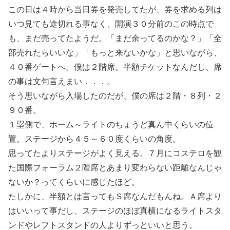
この日は４時から当日券を発売してたが、券を求める列は
いつ見ても途切れる事なく、開演３０分前のこの時点で
も、まだ売ってたようだ。「まだ余ってるのかな？」「全
部売れたらいいな」「もっと来ないかな」と思いながら、
４０番ゲートへ。僕は２階席。半額チケットなんだし、席
の事は文句言えまい．．．。
そう思いながら入場したのだが、僕の席は２階・８列・２
９０番。
１塁側で、ホーム～ライトのちょうど真ん中くらいの位
置。ステージから４５～６０度くらいの角度。
思ってたよりステージがよく見える。７月にコステロを観
た国際フォーラム２階席とあまり変わらない距離なんじゃ
ないか？ってくらいに感じたほど。
たしかに、半額とは言ってもＳ席なんだもんね。Ａ席より
はいいって事だし、ステージのほぼ真横になるライトスタ
ンドやレフトスタンドの人よりずっといいと思う。