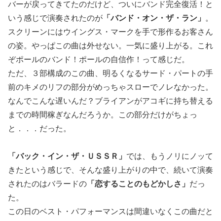
バーが戻ってきてたのだけど、ついにバンド完全復活！と
いう感じで演奏されたのが
「バンド・オン・ザ・ラン」
。
スクリーンにはウイングス・マークを手で形作るお客さん
の姿。やっぱこの曲は外せない。一気に盛り上がる。これ
ぞポールのバンド！ポールの自信作！って感じだ。
ただ、３部構成のこの曲、明るくなるサード・パートの手
前のキメのリフの部分がめっちゃスローでノレなかった。
なんでこんな遅いんだ？ブライアンがアコギに持ち替える
までの時間稼ぎなんだろうか。この部分だけがちょっ
と．．．だった。
「バック・イン・ザ・ＵＳＳＲ」
では、もうノリにノッて
きたという感じで、そんな盛り上がりの中で、続いて演奏
されたのはバラードの
「恋することのもどかしさ」
だっ
た。
この日のベスト・パフォーマンスは間違いなくこの曲だと