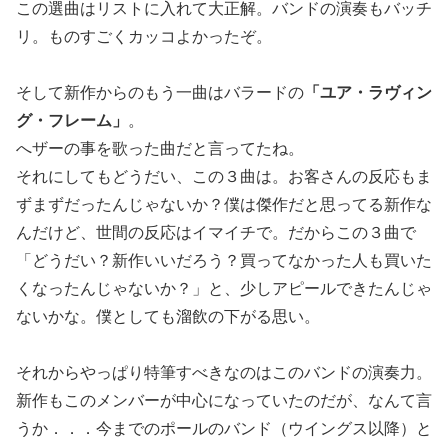
この選曲はリストに入れて大正解。バンドの演奏もバッチ
リ。ものすごくカッコよかったぞ。
そして新作からのもう一曲はバラードの
「ユア・ラヴィン
グ・フレーム」
。
へザーの事を歌った曲だと言ってたね。
それにしてもどうだい、この３曲は。お客さんの反応もま
ずまずだったんじゃないか？僕は傑作だと思ってる新作な
んだけど、世間の反応はイマイチで。だからこの３曲で
「どうだい？新作いいだろう？買ってなかった人も買いた
くなったんじゃないか？」と、少しアピールできたんじゃ
ないかな。僕としても溜飲の下がる思い。
それからやっぱり特筆すべきなのはこのバンドの演奏力。
新作もこのメンバーが中心になっていたのだが、なんて言
うか．．．今までのポールのバンド（ウイングス以降）と