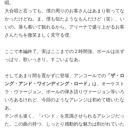
唱。
大合唱と言っても、僕の周りのお客さんはあまり歌ってな
かったけどね。ま、僕も似たようなもんだけど（笑）、い
いの。落ち着いて観れるから。アリーナで盛り上がるお客
さんたちを微笑ましく見守る僕。
ここで本編終了。実はここまでの２時間強、ポールは出ず
っぱり。歌いっきり。すごいよなあ。
そしてあまり間を置かずに登場、アンコールでの
「ザ・ロ
ング・アンド・ワインディング・ロード」
は、オーケスト
ラ・ヴァージョン、ポールの弾き語りヴァージョン等いろ
いろあるけれど、今回のようなアレンジは初めて聴いたな
あ。
テンポも速く、「バンド」を意識させられるアレンジだっ
た。この曲の持つ、しっとり感動的な魅力は削がれていた