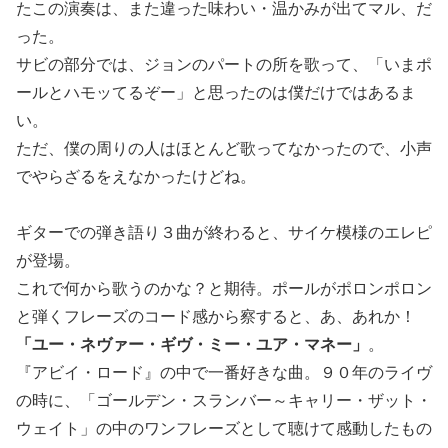
たこの演奏は、また違った味わい・温かみが出てマル、だ
った。
サビの部分では、ジョンのパートの所を歌って、「いまポ
ールとハモッてるぞー」と思ったのは僕だけではあるま
い。
ただ、僕の周りの人はほとんど歌ってなかったので、小声
でやらざるをえなかったけどね。
ギターでの弾き語り３曲が終わると、サイケ模様のエレピ
が登場。
これで何から歌うのかな？と期待。ポールがポロンポロン
と弾くフレーズのコード感から察すると、あ、あれか！
「ユー・ネヴァー・ギヴ・ミー・ユア・マネー」
。
『アビイ・ロード』の中で一番好きな曲。９０年のライヴ
の時に、「ゴールデン・スランバー～キャリー・ザット・
ウェイト」の中のワンフレーズとして聴けて感動したもの