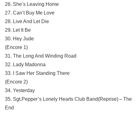
26. She’s Leaving Home
27. Can’t Buy Me Love
28. Live And Let Die
29. Let It Be
30. Hey Jude
(Encore 1)
31. The Long And Winding Road
32. Lady Madonna
33. I Saw Her Standing There
(Encore 2)
34. Yesterday
35. Sgt.Pepper’s Lonely Hearts Club Band(Reprise)～The
End