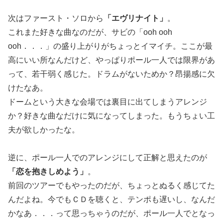
次はファースト・ソロから
「エヴリナイト」
。
これまた好きな曲なのだが、サビの「ooh ooh
ooh．．．」の盛り上がりがちょっとイマイチ。ここが最
高にいい所なんだけど、やっぱりポール一人では限界があ
って、若干弱く感じた。ドラムがないためか？昂揚感に欠
けたなあ。
ドームという大きな会場では裏目に出てしまうアレンジ
か？好きな曲なだけに気になってしまった。もうちょい工
夫が欲しかったな。
逆に、ポール一人でのアレンジにして正解と思えたのが
「恋を抱きしめよう」
。
前回のツアーでもやったのだが、ちょっとぬるく感じてた
んだよね。今でもＣＤを聴くと、テンポも遅いし、なんだ
かなあ．．．って思っちゃうのだが、ポール一人でとなっ