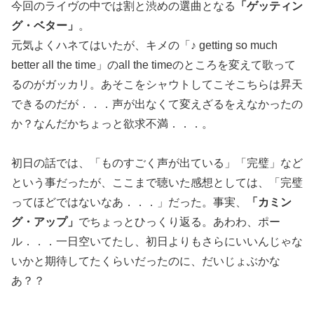
今回のライヴの中では割と渋めの選曲となる
「ゲッティン
グ・ベター」
。
元気よくハネてはいたが、キメの「♪ getting so much
better all the time」のall the timeのところを変えて歌って
るのがガッカリ。あそこをシャウトしてこそこちらは昇天
できるのだが．．．声が出なくて変えざるをえなかったの
か？なんだかちょっと欲求不満．．．。
初日の話では、「ものすごく声が出ている」「完璧」など
という事だったが、ここまで聴いた感想としては、「完璧
ってほどではないなあ．．．」だった。事実、
「カミン
グ・アップ」
でちょっとひっくり返る。あわわ、ポー
ル．．．一日空いてたし、初日よりもさらにいいんじゃな
いかと期待してたくらいだったのに、だいじょぶかな
あ？？