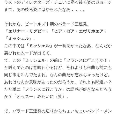
ラストのディレクターズ・チェアに座る後ろ姿のジョージ
まで。あの後ろ姿にはやられたなあ．．．。
それから、ビートルズ中期のバラード三連発。
「エリナー・リグビー」「ヒア・ゼア・エヴリホエア」
「ミッシェル」
。
この中では
「ミッシェル」
が一番良かったなあ。なんだか
裏びれたムードが出てて。
で、この「ミッシェル」の前に「フランスに行こうか！」
と叫んでたのは意味わかるけど、それよりも何曲も前にも
同じ事を叫んでたよね。なんの曲だか忘れちゃったけど。
あれはなんか意味があったのだろうか。それとも間違い？
ただ単に「フランスに行こうか」の語感が好きなんだろう
か？「オッスー」みたいに（笑）。
で、バラード三連発の辺りからちょいちょいバンド・メン