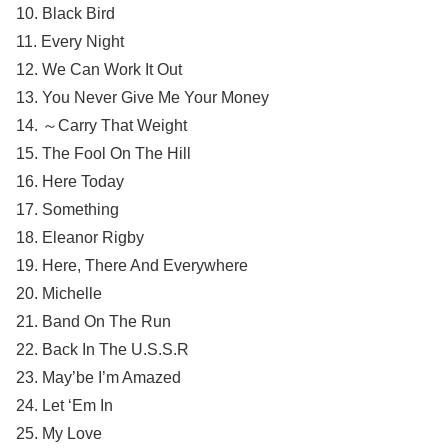
10. Black Bird
11. Every Night
12. We Can Work It Out
13. You Never Give Me Your Money
14. ～Carry That Weight
15. The Fool On The Hill
16. Here Today
17. Something
18. Eleanor Rigby
19. Here, There And Everywhere
20. Michelle
21. Band On The Run
22. Back In The U.S.S.R
23. May’be I’m Amazed
24. Let ‘Em In
25. My Love