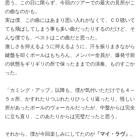
思う。この日に限らず、今回のツアーでの最大の見所がこ
の曲なのかも。
実は僕、この曲にはあまり思い入れがなくて、ＣＤ聴いて
ても飛ばしてしまう事も多い曲だったりするのだけど、そ
んな僕でも、ベストはこの曲だと思った。
激しさを抑えるように抑えるように、汗を振りまきながら
鍵盤を叩くポールはもちろん、メンバー全員が、爆発寸前
の状態をギリギリの所で保ったままでの演奏。ものすごか
った。
「カミング・アップ」以降も、僕が気付いただけでも４～
５ヵ所、かすれたりつぶれたりひっくり返ったり、怪しい
所があったポールのヴォーカルだったが、中盤からは完全
に立ち直り、このあたりからは完璧だったと思う。
それから、僕が今回楽しみにしてたのが
「マイ・ラヴ」
。