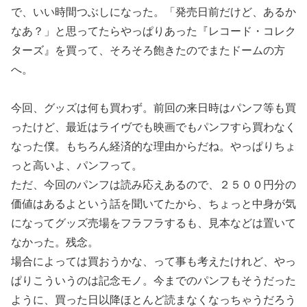
で、いい時間つぶしになった。「発売日前だけど、あるか
なあ？」と思ってたらやっぱりあった『レコード・コレク
ターズ』を買って、そろそろ飽きたのでまたドームの方
へ。
今回、グッズは何も買わず。前回の来日時はパンフ等も買
ったけど、最近はライヴでも映画でもパンフすら買わなく
なった僕。もちろん経済的な理由からだね。やっぱりちょ
っと高いよ、パンフって。
ただ、今回のパンフは読み応えあるので、２５００円分の
価値はあるよという話を聞いてたから、ちょっと中身が気
になってグッズ売場をフラフラするも、見本などは置いて
なかった。残念。
場合によっては買おうかな、って事も考えたけれど、やっ
ぱりこういうのは記念モノ。今までのパンフもそうだった
ように、買った日以降ほとんど読まなくなっちゃうだろう