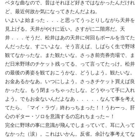
ベタな曲なので、昔はそれほど好きではなかったんだけれ
ど、最近何故か気になってきたんだよね。
いよいよ始まった．．．と思ってうっとりしながら天井を
見上げる。天井がやけに近い。さすがに二階席だ。天
井．．．そうだ、松井はあの天井に何回もボールを当てた
んだったな、すごいよな。そう言えば、しばらく生で野球
観てなかったな。また観たいな。さっき前売券売場で、ま
だ日米野球のチケット残ってる、って言ってたっけ。松井
の最後の勇姿を観ておこうかな、どうしよう。観たいな。
お金あるかなあ。いつにしよう。さっきチケット買えば良
かったな。もう閉まっちゃったしな。どうやって手に入れ
よう。でもお金ないんだよなあ．．．．．なんて事を考え
てたら、「マイ・ラヴ」終わっちまった！！うわーっ、肝
心のギター・ソロを意識するの忘れちまった～！
完全に野球の事に意識が飛んでしまっていて、耳に入って
なかった（涙）。これはいかん。反省。余計な事考えてな