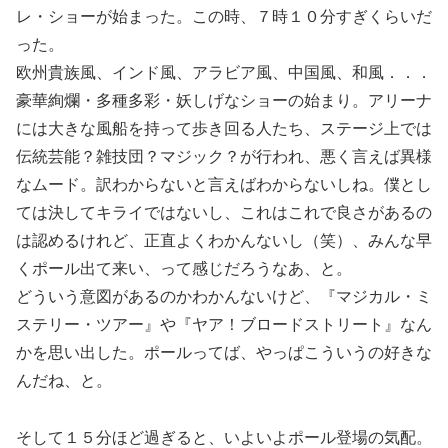
レ・ショーが始まった。この時、７時１０分すぎくらいだ
った。
欧州貴族風、インド風、アラビア風、中国風、和風．．．
豪華絢爛・多種多彩・妖しげなショーの始まり。アリーナ
には大きな風船を持って歩き回る人たち、ステージ上では
伝統芸能？雑技団？マジック？が行われ、悪く言えば異様
なムード。訳わからないと言えばわからないしね。僕とし
ては決してキライではないし、これはこれで良さがあるの
は認めるけれど、正直よくわかんないし（笑）、みんな早
くポール出て来い、って感じだろうなあ、と。
どういう意図があるのかわかんないけど、『マジカル・ミ
ステリー・ツアー』や『ヤア！ブロードストリート』なん
かを思い出した。ポールってば、やっぱこういうの好きな
んだね、と。
そして１５分ほど過ぎると、いよいよポール登場の気配。