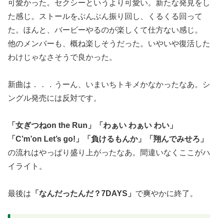
可愛かった。セクシーというより可愛い。新たな発見をし
た感じ。ストールをぶんぶん振り回し、くるくる回って
た。ほんと、バービーやるのが楽しくて仕方ない感じ。
他のメンバーも、概ね楽しそうだった。いやいや復活した
わけじゃなさそうで良かった。
新曲は．．．うーん、いまいちトキメかなかったなあ。シ
ングル発売には反対です。
「女ぎつねon the Run」「わぁい わぁい わい」
「C’m’on Let’s go!」「負けるもんか」「翔んでみせろ」
の流れはやっぱり盛り上がったなあ。間違いなくここがハ
イライト。
最後は
「なんだったんだ？7DAYS」
で爽やかに終了。