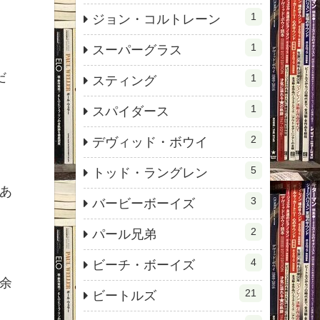
1
ジョン・コルトレーン
1
スーパーグラス
だ
1
スティング
1
スパイダース
2
デヴィッド・ボウイ
5
トッド・ラングレン
あ
3
バービーボーイズ
2
パール兄弟
4
ビーチ・ボーイズ
余
21
ビートルズ