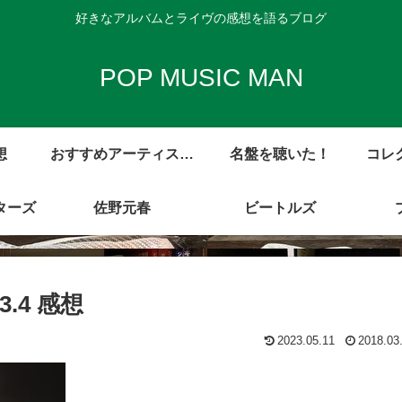
好きなアルバムとライヴの感想を語るブログ
POP MUSIC MAN
想
おすすめアーティスト
名盤を聴いた！
コレ
ターズ
アルバム・レビュー集
佐野元春
ビートルズ
3.4 感想
2023.05.11
2018.03