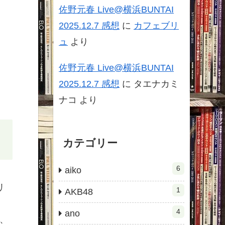
佐野元春 Live@横浜BUNTAI
2025.12.7 感想
に
カフェブリ
ュ
より
佐野元春 Live@横浜BUNTAI
2025.12.7 感想
に
タエナカミ
ナコ
より
カテゴリー
6
aiko
リ
1
AKB48
4
ano
、