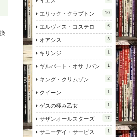
イエス
10
エリック・クラプトン
6
エルヴィス・コステロ
換
3
オアシス
1
キリンジ
1
ギルバート・オサリバン
2
キング・クリムゾン
1
クイーン
1
ゲスの極み乙女
17
サザンオールスターズ
1
サニーデイ・サービス