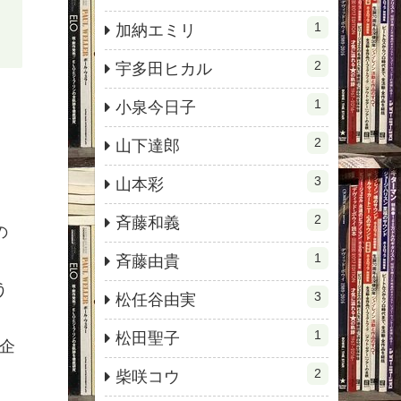
1
加納エミリ
2
宇多田ヒカル
1
小泉今日子
2
山下達郎
3
山本彩
2
斉藤和義
の
1
斉藤由貴
う
3
松任谷由実
1
松田聖子
企
2
柴咲コウ