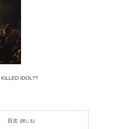
 KiLLED IDOL??
目次