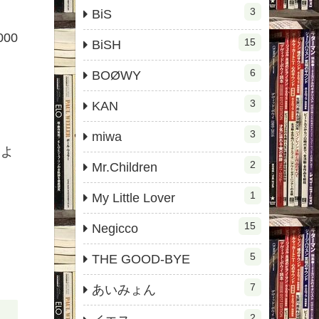
3
BiS
00
15
BiSH
6
BOØWY
3
KAN
3
miwa
、よ
2
Mr.Children
1
My Little Lover
15
Negicco
5
THE GOOD-BYE
7
あいみょん
2