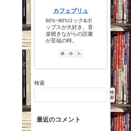
カフェブリュ
60's~90'sロック&ポ
ップスが大好き。音
楽聴きながらの読書
が至福の時。
検索
検
索
最近のコメント