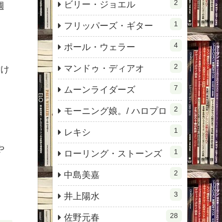
2
ビリー・ジョエル
週
1
フリッパーズ・ギター
4
ポール・ウェラー
2
マンドゥ・ディアオ
付け
7
ムーンライダーズ
2
モーニング娘。/ ハロプロ
1
レキシ
や
1
ローリング・ストーンズ
2
中島美嘉
3
井上陽水
28
佐野元春