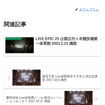
カフェブリュ
関連記事
LIVE EPIC 25 @国立代々木競技場第
バービーボーイズ
一体育館 2003.2.23 感想
森高千里 Live@昭和女子大学人見記念講
堂 2017.10.6 感想
桑田佳祐 Live@朱鷺メッセ 新潟コンベン
ションセンター 2017.10.17 感想