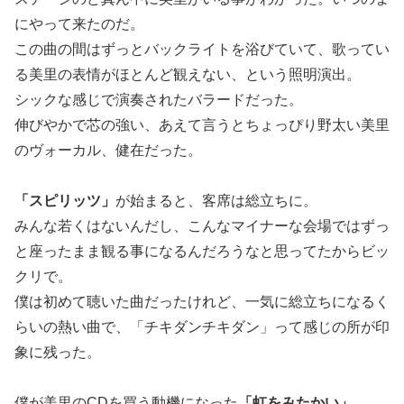
にやって来たのだ。
この曲の間はずっとバックライトを浴びていて、歌ってい
る美里の表情がほとんど観えない、という照明演出。
シックな感じで演奏されたバラードだった。
伸びやかで芯の強い、あえて言うとちょっぴり野太い美里
のヴォーカル、健在だった。
「スピリッツ」
が始まると、客席は総立ちに。
みんな若くはないんだし、こんなマイナーな会場ではずっ
と座ったまま観る事になるんだろうなと思ってたからビッ
クリで。
僕は初めて聴いた曲だったけれど、一気に総立ちになるく
らいの熱い曲で、「チキダンチキダン」って感じの所が印
象に残った。
僕が美里のCDを買う動機になった
「虹をみたかい」
。