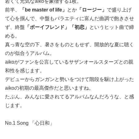
若くて元気なaikoを象徴する1枚。
前半、
「be master of life」
とか
「ロージー」
で盛り上げ
て心を掴んで、中盤もバラエティに富んだ曲調で飽きさせ
ず、終盤
「ボーイフレンド」「初恋」
というヒット曲で締
める。
真っ青な空の下、暑さをものともせず、開放的な夏に聴く
のが似合うアルバム。
aikoがファンを公言しているサザンオールスターズとの親
和性を感じます。
デビューからガンガンと勢いをつけて階段を駆け上がった
aikoの初期の最高傑作だと思いますね。
たぶん、みんなに愛されてるアルバムなんだろうな、と感
じます。
No.1 Song 「心日和」