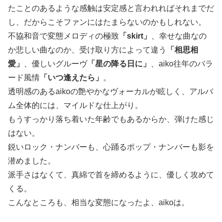
たことのあるような感触は安定感と言われればそれまでだ
し、だからこそファンにはたまらないのかもしれない。
不協和音で変態メロディの極致
「skirt」
、幸せな曲なの
か悲しい曲なのか、受け取り方によって違う
「相思相
愛」
、優しいグルーヴ
「星の降る日に」
、aiko往年のバラ
ード風情
「いつ逢えたら」
。
透明感のあるaikoの艶やかなヴォーカルが眩しく、アルバ
ム全体的には、マイルドな仕上がり。
もうすっかり落ち着いた年齢でもあるからか、弾けた感じ
はない。
鋭いロック・ナンバーも、心踊るポップ・ナンバーも影を
潜めました。
派手さはなくて、真綿で首を締めるように、優しく攻めて
くる。
こんなところも、相当な変態になったよ、aikoは。