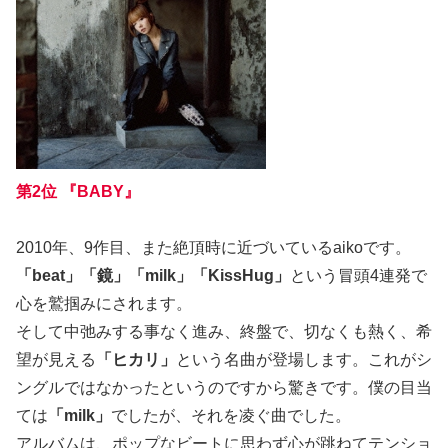
第2位 『BABY』
2010年、9作目、また絶頂時に近づいているaikoです。
「beat」「鏡」「milk」「KissHug」
という冒頭4連発で
心を鷲掴みにされます。
そして中弛みする事なく進み、終盤で、切なくも熱く、希
望が見える
「ヒカリ」
という名曲が登場します。これがシ
ングルではなかったというのですから驚きです。僕の目当
ては
「milk」
でしたが、それを凌ぐ曲でした。
アルバムは、ポップなビートに思わず心が跳ねてテンショ